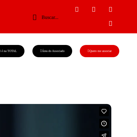
l é na TOTAL
Área do Associado
Quero me associar