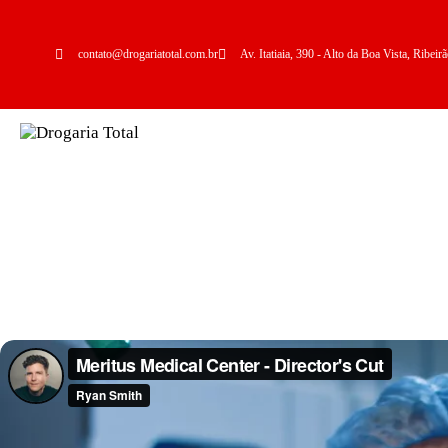
contato@drogariatotal.com.br
Av. Itatiaia, 390 - Alto da Boa Vista, Ribei