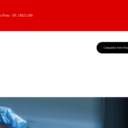
rão Preto - SP, 14025-240
Campanha Sorte Rea