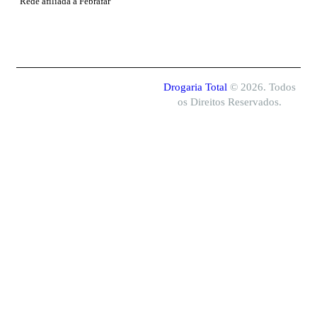
Rede afiliada à Febrafar
Drogaria Total
© 2026. Todos
os Direitos Reservados.
Drogaria Total é uma empresa do
Grupo
Total