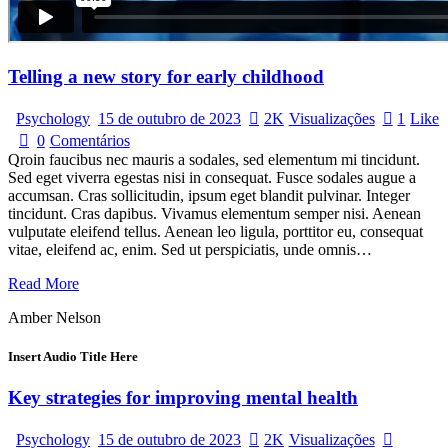
Telling a new story for early childhood
Psychology
15 de outubro de 2023
2K
Visualizações
1
Like
0
Comentários
Qroin faucibus nec mauris a sodales, sed elementum mi tincidunt.
Sed eget viverra egestas nisi in consequat. Fusce sodales augue a
accumsan. Cras sollicitudin, ipsum eget blandit pulvinar. Integer
tincidunt. Cras dapibus. Vivamus elementum semper nisi. Aenean
vulputate eleifend tellus. Aenean leo ligula, porttitor eu, consequat
vitae, eleifend ac, enim. Sed ut perspiciatis, unde omnis…
Read More
Amber Nelson
Insert Audio Title Here
Key strategies for improving mental health
Psychology
15 de outubro de 2023
2K
Visualizações