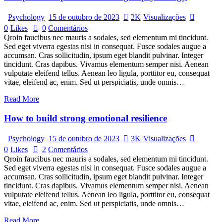
Psychology
15 de outubro de 2023
2K
Visualizações
0
Likes
0
Comentários
Qroin faucibus nec mauris a sodales, sed elementum mi tincidunt.
Sed eget viverra egestas nisi in consequat. Fusce sodales augue a
accumsan. Cras sollicitudin, ipsum eget blandit pulvinar. Integer
tincidunt. Cras dapibus. Vivamus elementum semper nisi. Aenean
vulputate eleifend tellus. Aenean leo ligula, porttitor eu, consequat
vitae, eleifend ac, enim. Sed ut perspiciatis, unde omnis…
Read More
How to build strong emotional resilience
Psychology
15 de outubro de 2023
3K
Visualizações
0
Likes
2
Comentários
Qroin faucibus nec mauris a sodales, sed elementum mi tincidunt.
Sed eget viverra egestas nisi in consequat. Fusce sodales augue a
accumsan. Cras sollicitudin, ipsum eget blandit pulvinar. Integer
tincidunt. Cras dapibus. Vivamus elementum semper nisi. Aenean
vulputate eleifend tellus. Aenean leo ligula, porttitor eu, consequat
vitae, eleifend ac, enim. Sed ut perspiciatis, unde omnis…
Read More