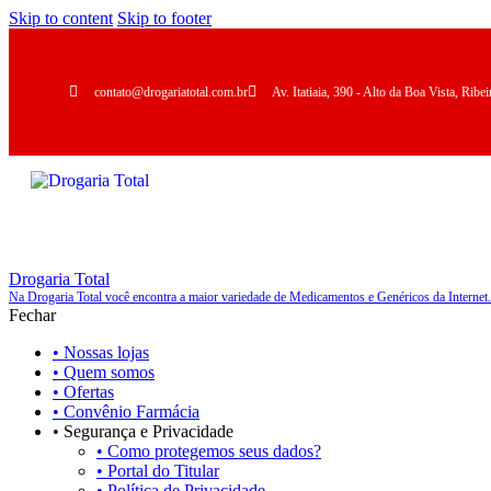
Skip to content
Skip to footer
contato@drogariatotal.com.br
Av. Itatiaia, 390 - Alto da Boa Vista, Rib
Drogaria Total
Na Drogaria Total você encontra a maior variedade de Medicamentos e Genéricos da Internet.
Fechar
• Nossas lojas
• Quem somos
• Ofertas
• Convênio Farmácia
• Segurança e Privacidade
• Como protegemos seus dados?
• Portal do Titular
• Política de Privacidade