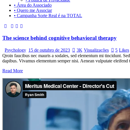
• Área do Associado
• Quero me Associar
• Campanha Sorte Real é na TOTAL
The science behind cognitive behavioral therapy
Psychology
15 de outubro de 2023
3K
Visualizações
5
Likes
Qroin faucibus nec mauris a sodales, sed elementum mi tincidunt. Sed e
dapibus. Vivamus elementum semper nisi. Aenean vulputate eleifend tel
Read More