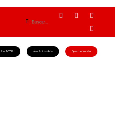
l é na TOTAL
Área do Associado
Quero me associar