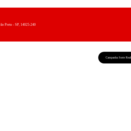
eirão Preto - SP, 14025-240
Campanha Sorte Rea