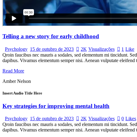
Telling a new story for early childhood
Psychology
15 de outubro de 2023
2K
Visualizações
1
Like
Qroin faucibus nec mauris a sodales, sed elementum mi tincidunt. Sed e
dapibus. Vivamus elementum semper nisi. Aenean vulputate eleifend tel
Read More
Amber Nelson
Insert Audio Title Here
Key strategies for improving mental health
Psychology
15 de outubro de 2023
2K
Visualizações
0
Likes
Qroin faucibus nec mauris a sodales, sed elementum mi tincidunt. Sed e
dapibus. Vivamus elementum semper nisi. Aenean vulputate eleifend tel