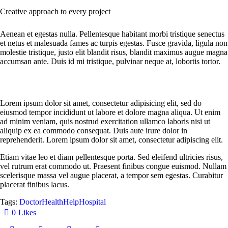
Creative approach to every project
Aenean et egestas nulla. Pellentesque habitant morbi tristique senectus
et netus et malesuada fames ac turpis egestas. Fusce gravida, ligula non
molestie tristique, justo elit blandit risus, blandit maximus augue magna
accumsan ante. Duis id mi tristique, pulvinar neque at, lobortis tortor.
Lorem ipsum dolor sit amet, consectetur adipisicing elit, sed do
eiusmod tempor incididunt ut labore et dolore magna aliqua. Ut enim
ad minim veniam, quis nostrud exercitation ullamco laboris nisi ut
aliquip ex ea commodo consequat. Duis aute irure dolor in
reprehenderit. Lorem ipsum dolor sit amet, consectetur adipiscing elit.
Etiam vitae leo et diam pellentesque porta. Sed eleifend ultricies risus,
vel rutrum erat commodo ut. Praesent finibus congue euismod. Nullam
scelerisque massa vel augue placerat, a tempor sem egestas. Curabitur
placerat finibus lacus.
Tags:
Doctor
Health
Help
Hospital
0
Likes